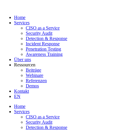
Home
Services
CISO as a Service
Security Audit
Detection & Response
Incident Response
Penetration Testing
Awareness Training
Über uns
Ressourcen
Beiträge
Webinare
Referenzen
Demos
Kontakt
EN
Home
Services
CISO as a Service
Security Audit
Detection & Response